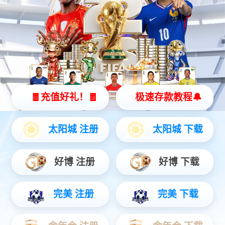
走进Stake
新闻中心
产品与服务
公司简介
领导关怀
氧化锆
组织架构
企业动态
纳米锆
荣誉资质
行业资讯
海绵锆
党建工作
氧氯化锆
企业文化
四氯化锆
社会责任
四氯化硅
视频中心
铸改新材料
总经理信箱
单晶电熔铝
微硅粉
镁铝合金