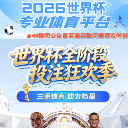
Stake(中国区)官方网站
走进Stake
组织架构
返回
打印